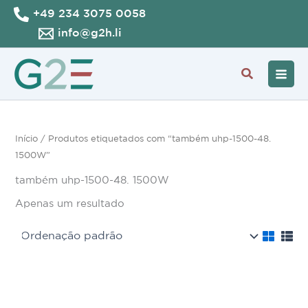
Skip
+49 234 3075 0058
to
info@g2h.li
content
Search
Início
/ Produtos etiquetados com “também uhp-1500-48.
1500W”
também uhp-1500-48. 1500W
Apenas um resultado