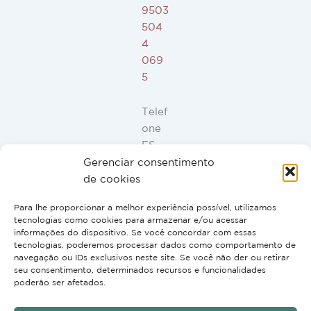
9503
504
4
069
5
Telef
one
ES,
FR,
Gerenciar consentimento
IT,
de cookies
PT:
Para lhe proporcionar a melhor experiência possível, utilizamos
+34
tecnologias como cookies para armazenar e/ou acessar
91
informações do dispositivo. Se você concordar com essas
946
tecnologias, poderemos processar dados como comportamento de
navegação ou IDs exclusivos neste site. Se você não der ou retirar
44
seu consentimento, determinados recursos e funcionalidades
10
poderão ser afetados.