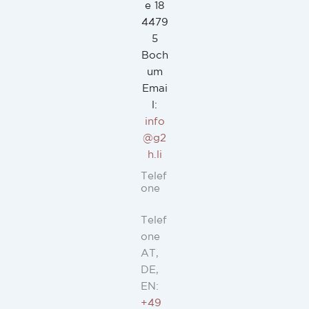
e 18
4479
5
Boch
um
Emai
l:
info
@g2
h.li
Telef
one
Telef
one
AT,
DE,
EN:
+49