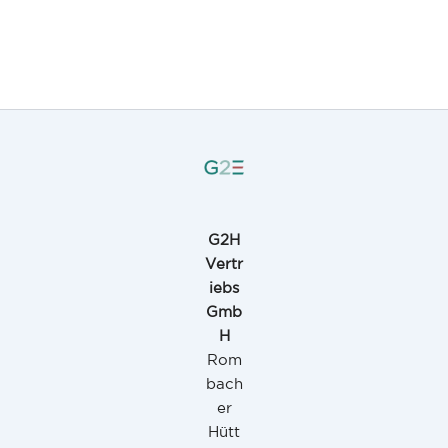
G2H
Vertr
iebs
Gmb
H
Rom
bach
er
Hütt