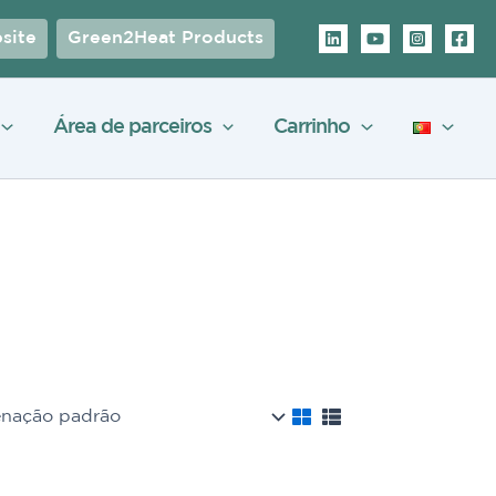
site
Green2Heat Products
Área de parceiros
Carrinho