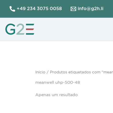
Skip
+49 234 3075 0058
info@g2h.li
to
content
Início
/ Produtos etiquetados com “mea
meanwell uhp-500-48
Apenas um resultado