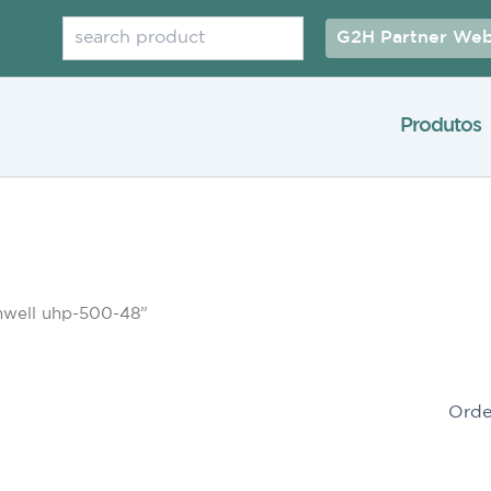
Pesquisar
G2H Partner Web
Produtos
nwell uhp-500-48”