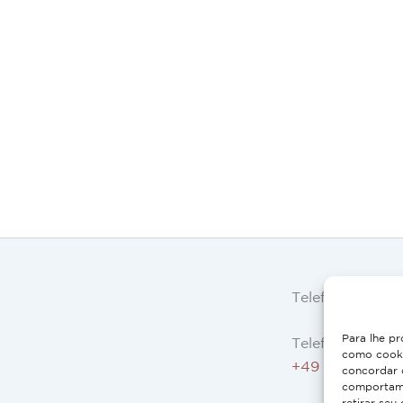
Telefone
Para lhe pr
Telefone AT, DE
como cooki
+49 9503 5044
concordar 
comportame