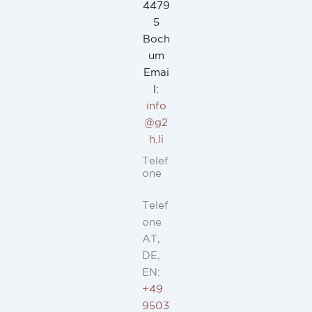
4479
5
Boch
um
Emai
l:
info
@g2
h.li
Telef
one
Telef
one
AT,
DE,
EN:
+49
9503