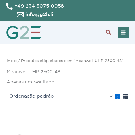
Skip
+49 234 3075 0058
to
info@g2h.li
content
Search
Início
/ Produtos etiquetados com “Meanwell UHP-2500-48”
Meanwell UHP-2500-48
Apenas um resultado