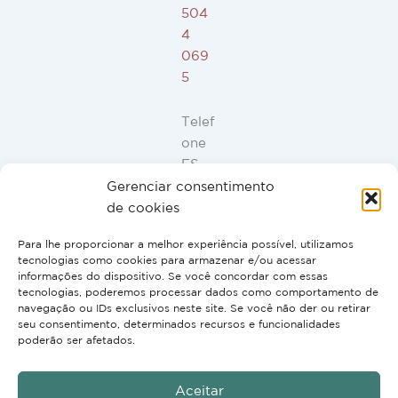
504
4
069
5
Telef
one
ES,
FR,
Gerenciar consentimento
IT,
de cookies
PT:
Para lhe proporcionar a melhor experiência possível, utilizamos
+34
tecnologias como cookies para armazenar e/ou acessar
91
informações do dispositivo. Se você concordar com essas
946
tecnologias, poderemos processar dados como comportamento de
navegação ou IDs exclusivos neste site. Se você não der ou retirar
44
seu consentimento, determinados recursos e funcionalidades
10
poderão ser afetados.
Aceitar