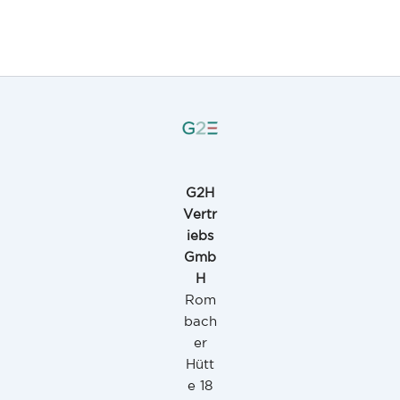
G2H
Vertr
iebs
Gmb
H
Rom
bach
er
Hütt
e 18