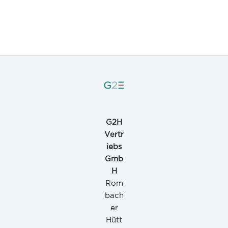
G2H
Vertr
iebs
Gmb
H
Rom
bach
er
Hütt