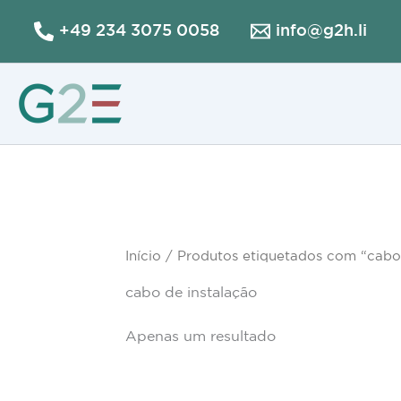
Skip
+49 234 3075 0058
info@g2h.li
to
content
Início
/ Produtos etiquetados com “cabo 
cabo de instalação
Apenas um resultado