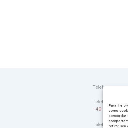
Telefone
Telefone AT, DE
Para lhe pr
+49 9503 5044
como cooki
concordar 
comportame
Telefone ES, FR,
retirar seu