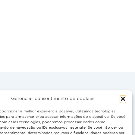
Gerenciar consentimento de cookies
, EN:
oporcionar a melhor experiência possível, utilizamos tecnologias
 0695
es para armazenar e/ou acessar informações do dispositivo. Se você
com essas tecnologias, poderemos processar dados como
nto de navegação ou IDs exclusivos neste site. Se você não der ou
 IT, PT:
 consentimento, determinados recursos e funcionalidades poderão ser