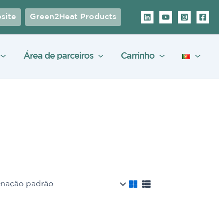
site
Green2Heat Products
Área de parceiros
Carrinho