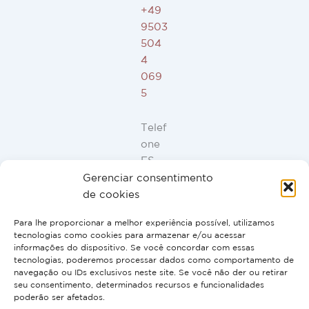
+49
9503
504
4
069
5
Telef
one
ES,
FR,
Gerenciar consentimento
IT,
de cookies
PT:
Para lhe proporcionar a melhor experiência possível, utilizamos
+34
tecnologias como cookies para armazenar e/ou acessar
91
informações do dispositivo. Se você concordar com essas
946
tecnologias, poderemos processar dados como comportamento de
navegação ou IDs exclusivos neste site. Se você não der ou retirar
44
seu consentimento, determinados recursos e funcionalidades
10
poderão ser afetados.