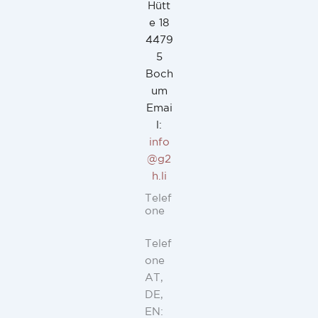
Hütt
e 18
4479
5
Boch
um
Emai
l:
info
@g2
h.li
Telef
one
Telef
one
AT,
DE,
EN: