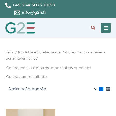
Skip
+49 234 3075 0058
to
info@g2h.li
content
Search
Início
/ Produtos etiquetados com “Aquecimento de parede
por infravermelhos”
Aquecimento de parede por infravermelhos
Apenas um resultado