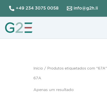
Skip
+49 234 3075 0058
info@g2h.li
to
content
Início
/ Produtos etiquetados com “67A”
67A
Apenas um resultado