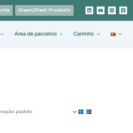
site
Green2Heat Products
Área de parceiros
Carrinho