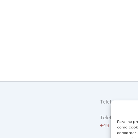
Telefone
Telefone AT, DE
Para lhe pr
+49 9503 5044
como cooki
concordar 