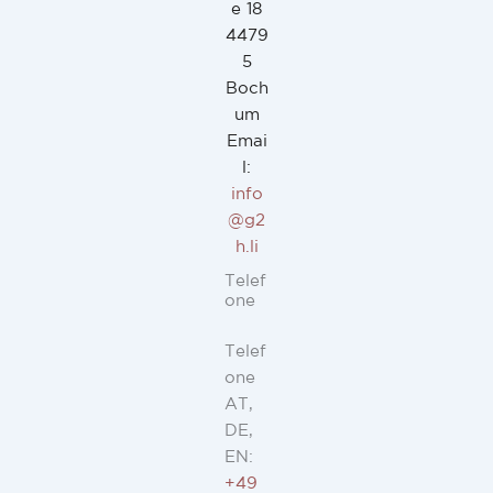
e 18
4479
5
Boch
um
Emai
l:
info
@g2
h.li
Telef
one
Telef
one
AT,
DE,
EN:
+49