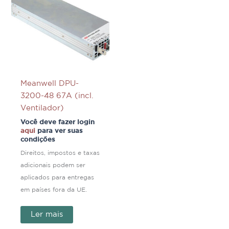
Meanwell DPU-
3200-48 67A (incl.
Ventilador)
Você deve fazer login
aqui
para ver suas
condições
Direitos, impostos e taxas
adicionais podem ser
aplicados para entregas
em países fora da UE.
Ler mais