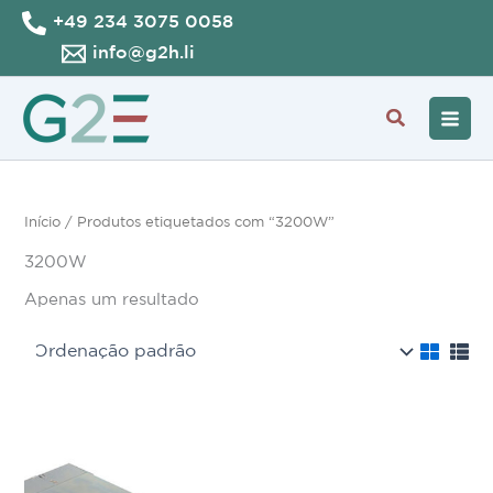
Skip
+49 234 3075 0058
to
info@g2h.li
content
Search
Início
/ Produtos etiquetados com “3200W”
3200W
Apenas um resultado