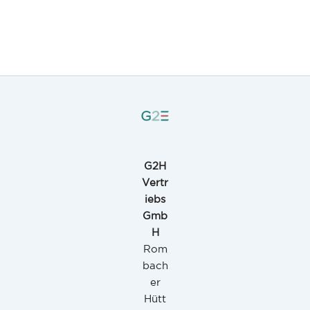
G2H
Vertr
iebs
Gmb
H
Rom
bach
er
Hütt