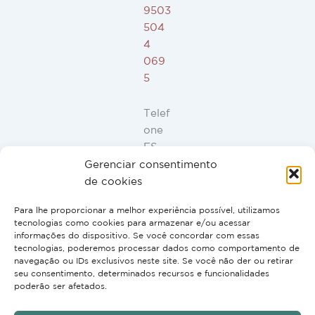
9503
504
4
069
5
Telef
one
ES,
FR,
Gerenciar consentimento
IT,
de cookies
PT:
Para lhe proporcionar a melhor experiência possível, utilizamos
+34
tecnologias como cookies para armazenar e/ou acessar
91
informações do dispositivo. Se você concordar com essas
946
tecnologias, poderemos processar dados como comportamento de
navegação ou IDs exclusivos neste site. Se você não der ou retirar
44
seu consentimento, determinados recursos e funcionalidades
10
poderão ser afetados.