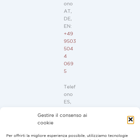
ono
AT,
DE,
EN:
+49
9503
504
4
069
5
Telef
ono
ES,
FR,
Gestire il consenso ai
IT,
cookie
PT:
+34
Per offrirti la migliore esperienza possibile, utilizziamo tecnologie
91