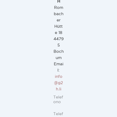
H
Rom
bach
er
Hütt
e 18
4479
5
Boch
um
Emai
l:
info
@g2
h.li
Telef
ono
Telef