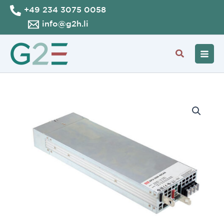
Vai
+49 234 3075 0058
al
info@g2h.li
contenuto
Cerca