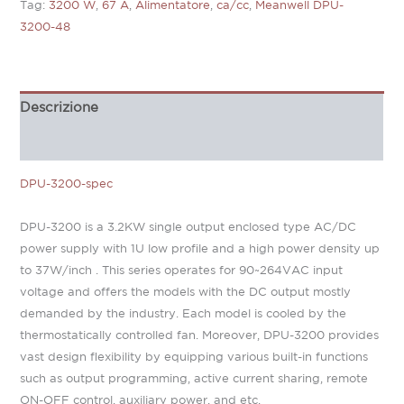
Tag:
3200 W
,
67 A
,
Alimentatore
,
ca/cc
,
Meanwell DPU-
3200-48
Descrizione
Informazioni aggiuntive
DPU-3200-spec
DPU-3200 is a 3.2KW single output enclosed type AC/DC
power supply with 1U low profile and a high power density up
to 37W/inch . This series operates for 90~264VAC input
voltage and offers the models with the DC output mostly
demanded by the industry. Each model is cooled by the
thermostatically controlled fan. Moreover, DPU-3200 provides
vast design flexibility by equipping various built-in functions
such as output programming, active current sharing, remote
ON-OFF control, auxiliary power, and etc.