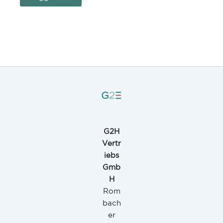
G2H
Vertr
iebs
Gmb
H
Rom
bach
er