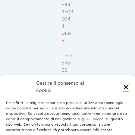
+49
9503
504
4
069
5
Telef
ono
ES,
FR,
Gestire il consenso ai
IT,
cookie
PT:
+34
Per offrirti la migliore esperienza possibile, utilizziamo tecnologie
91
come i cookie per archiviare e/o accedere alle informazioni sul
946
dispositivo. Se accetti queste tecnologie, potremmo elaborare dati
come il comportamento di navigazione o gli ID univoci su questo
44
sito web. Se non fornisci o revochi il tuo consenso, alcune
10
caratteristiche e funzionalità potrebbero essere influenzate.