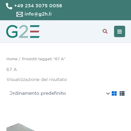
Vai
+49 234 3075 0058
al
info@g2h.li
contenuto
Cerca
Home
/ Prodotti taggati “67 A”
67 A
Visualizzazione del risultato