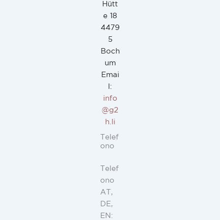
Hütt
e 18
4479
5
Boch
um
Emai
l:
info
@g2
h.li
Telef
ono
Telef
ono
AT,
DE,
EN: