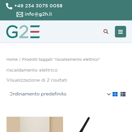
Vai
+49 234 3075 0058
al
info@g2h.li
contenuto
Cerca
Home
/ Prodotti taggati “riscaldamento elettrico”
riscaldamento elettrico
Visualizzazione di 2 risultati