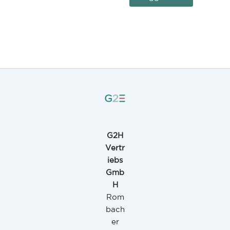
G2H
Vertr
iebs
Gmb
H
Rom
bach
er