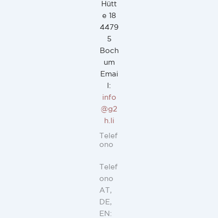
Hütt
e 18
4479
5
Boch
um
Emai
l:
info
@g2
h.li
Telef
ono
Telef
ono
AT,
DE,
EN: