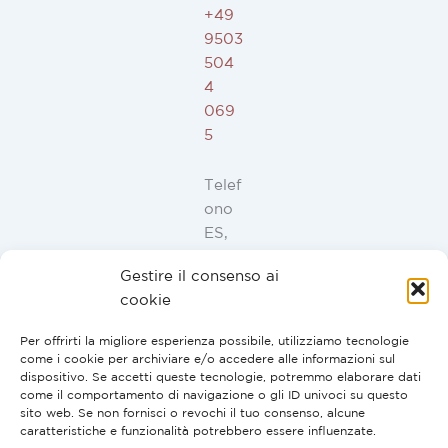
+49
9503
504
4
069
5
Telef
ono
ES,
FR,
Gestire il consenso ai
IT,
cookie
PT:
+34
Per offrirti la migliore esperienza possibile, utilizziamo tecnologie
91
come i cookie per archiviare e/o accedere alle informazioni sul
946
dispositivo. Se accetti queste tecnologie, potremmo elaborare dati
come il comportamento di navigazione o gli ID univoci su questo
44
sito web. Se non fornisci o revochi il tuo consenso, alcune
10
caratteristiche e funzionalità potrebbero essere influenzate.