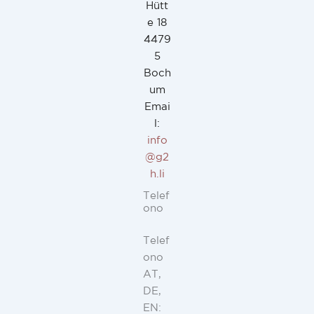
Hütt
e 18
4479
5
Boch
um
Emai
l:
info
@g2
h.li
Telef
ono
Telef
ono
AT,
DE,
EN: