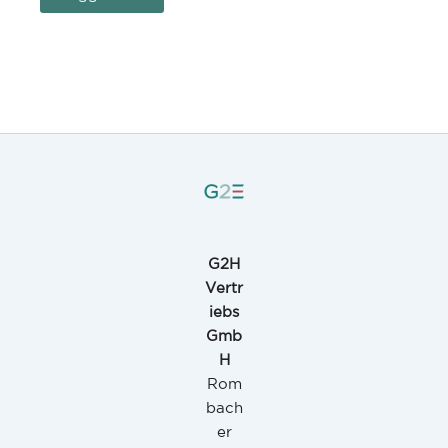
G2H
Vertr
iebs
Gmb
H
Rom
bach
er