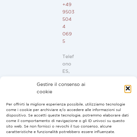
+49
9503
504
4
069
5
Telef
ono
ES,
FR,
Gestire il consenso ai
IT,
cookie
PT:
+34
Per offrirti la migliore esperienza possibile, utilizziamo tecnologie
91
come i cookie per archiviare e/o accedere alle informazioni sul
946
dispositivo. Se accetti queste tecnologie, potremmo elaborare dati
come il comportamento di navigazione o gli ID univoci su questo
44
sito web. Se non fornisci o revochi il tuo consenso, alcune
10
caratteristiche e funzionalità potrebbero essere influenzate.