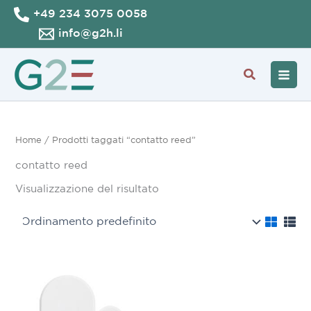
Vai
+49 234 3075 0058
al
info@g2h.li
contenuto
Cerca
Home
/ Prodotti taggati “contatto reed”
contatto reed
Visualizzazione del risultato