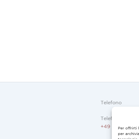
Telefono
Telefono AT, D
+49 9503 5044
Per offrirt
per archivi