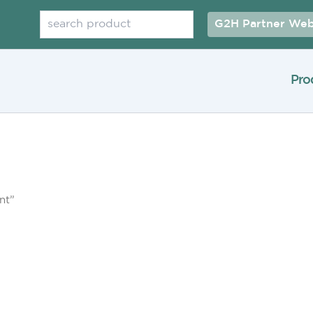
Cerca
G2H Partner Web
Pro
nt”