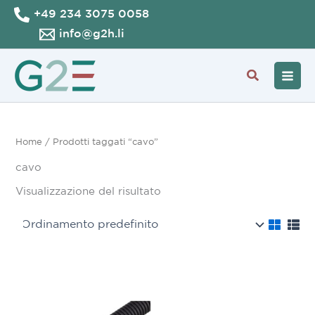
Vai
+49 234 3075 0058
al
info@g2h.li
contenuto
Cerca
Home
/ Prodotti taggati “cavo”
cavo
Visualizzazione del risultato