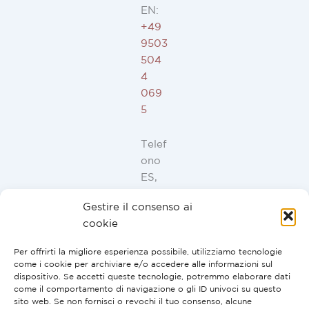
EN:
+49
9503
504
4
069
5
Telef
ono
ES,
FR,
Gestire il consenso ai
IT,
cookie
PT:
+34
Per offrirti la migliore esperienza possibile, utilizziamo tecnologie
91
come i cookie per archiviare e/o accedere alle informazioni sul
946
dispositivo. Se accetti queste tecnologie, potremmo elaborare dati
come il comportamento di navigazione o gli ID univoci su questo
44
sito web. Se non fornisci o revochi il tuo consenso, alcune