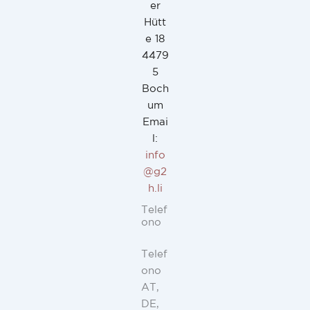
er
Hütt
e 18
4479
5
Boch
um
Emai
l:
info
@g2
h.li
Telef
ono
Telef
ono
AT,
DE,