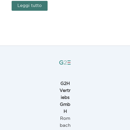
Leggi tutto
G2H
Vertr
iebs
Gmb
H
Rom
bach