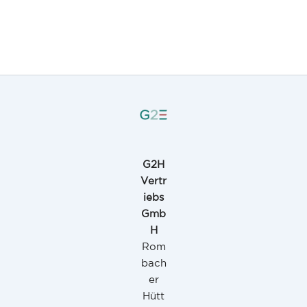
G2H
Vertr
iebs
Gmb
H
Rom
bach
er
Hütt