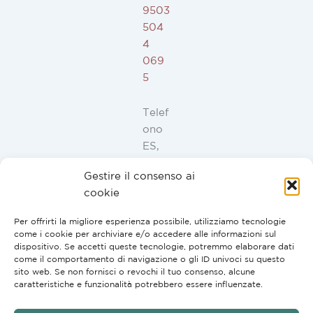
9503
504
4
069
5
Telef
ono
ES,
FR,
Gestire il consenso ai
IT,
cookie
PT:
+34
Per offrirti la migliore esperienza possibile, utilizziamo tecnologie
91
come i cookie per archiviare e/o accedere alle informazioni sul
946
dispositivo. Se accetti queste tecnologie, potremmo elaborare dati
come il comportamento di navigazione o gli ID univoci su questo
44
sito web. Se non fornisci o revochi il tuo consenso, alcune
10
caratteristiche e funzionalità potrebbero essere influenzate.