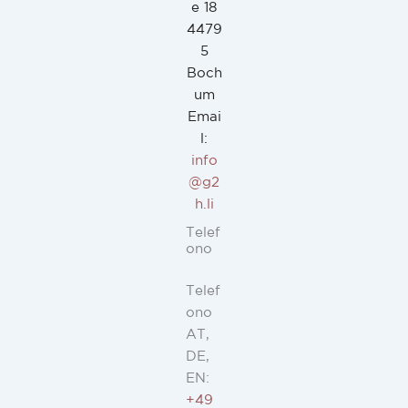
e 18
4479
5
Boch
um
Emai
l:
info
@g2
h.li
Telef
ono
Telef
ono
AT,
DE,
EN:
+49