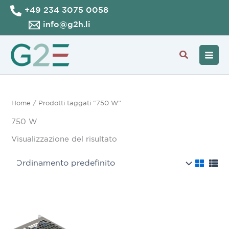
Vai
+49 234 3075 0058
al
info@g2h.li
contenuto
Cerca
Home
/ Prodotti taggati “750 W”
750 W
Visualizzazione del risultato