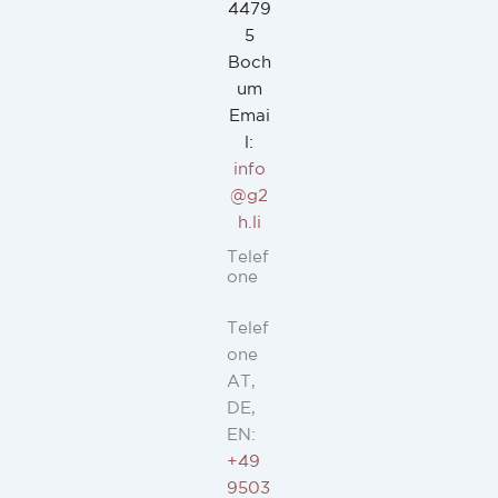
4479
5
Boch
um
Emai
l:
info
@g2
h.li
Telef
one
Telef
one
AT,
DE,
EN:
+49
9503