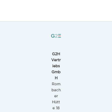
G2H
Vertr
iebs
Gmb
H
Rom
bach
er
Hütt
e 18