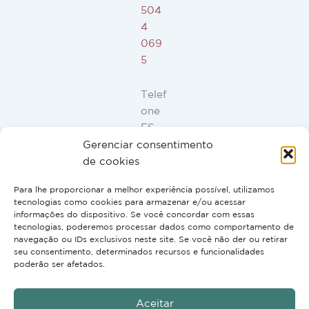
504
4
069
5
Telef
one
ES,
FR,
Gerenciar consentimento
IT,
de cookies
PT:
Para lhe proporcionar a melhor experiência possível, utilizamos
+34
tecnologias como cookies para armazenar e/ou acessar
91
informações do dispositivo. Se você concordar com essas
946
tecnologias, poderemos processar dados como comportamento de
navegação ou IDs exclusivos neste site. Se você não der ou retirar
44
seu consentimento, determinados recursos e funcionalidades
10
poderão ser afetados.
Aceitar