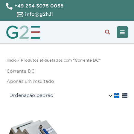
Skip
+49 234 3075 0058
to
info@g2h.li
content
Search
Início
/ Produtos etiquetados com “Corrente DC”
Corrente DC
Apenas um resultado