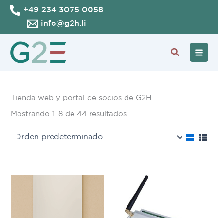
Ir
+49 234 3075 0058
al
info@g2h.li
contenido
Buscar
Tienda web y portal de socios de G2H
Mostrando 1–8 de 44 resultados