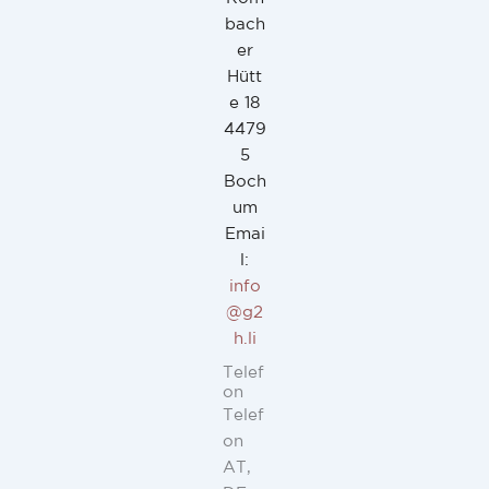
bach
er
Hütt
e 18
4479
5
Boch
um
Emai
l:
info
@g2
h.li
Telef
on
Telef
on
AT,