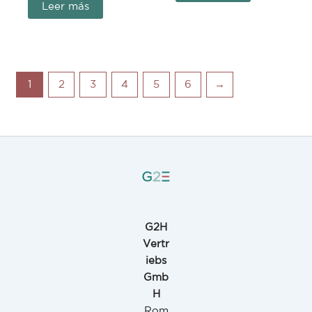
Leer más
1
2
3
4
5
6
→
G2H
Vertr
iebs
Gmb
H
Rom