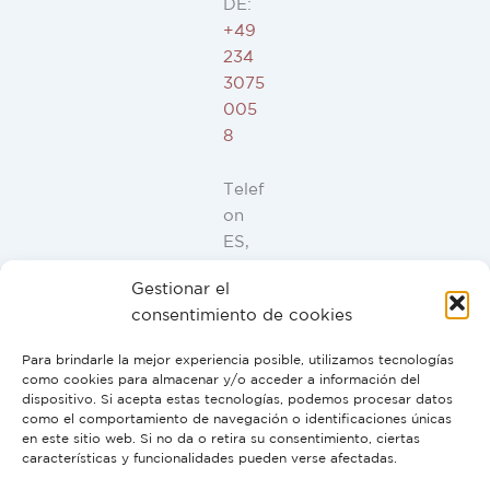
DE:
+49
234
3075
005
8
Telef
on
ES,
FR,
Gestionar el
IT,
consentimiento de cookies
PT:
+34
Para brindarle la mejor experiencia posible, utilizamos tecnologías
91
como cookies para almacenar y/o acceder a información del
946
dispositivo. Si acepta estas tecnologías, podemos procesar datos
como el comportamiento de navegación o identificaciones únicas
44
en este sitio web. Si no da o retira su consentimiento, ciertas
10
características y funcionalidades pueden verse afectadas.