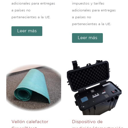
adicionales para entregas
impuestos y tarifas
a países no
adicionales para entregas
pertenecientes a la UE.
a países no
pertenecientes a la UE.
Leer más
Leer más
Vellón calefactor
Dispositivo de